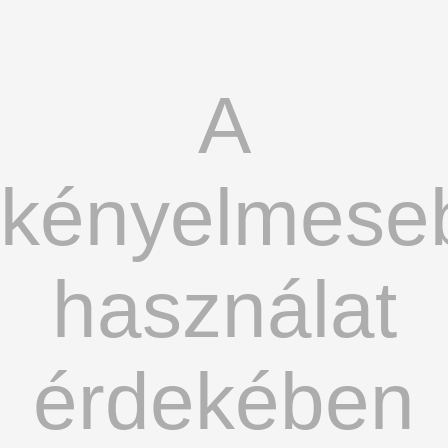
A
kényelmese
használat
érdekében