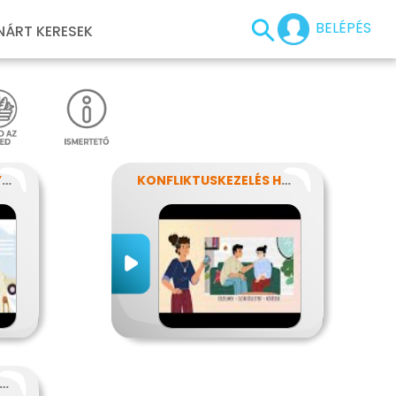
BELÉPÉS
NÁRT KERESEK
ISMERD MEG A SZEMÉLYISÉGED!
KONFLIKTUSKEZELÉS HATÉKONYAN
 ALKALMAZKODÁS MŰVÉSZETE