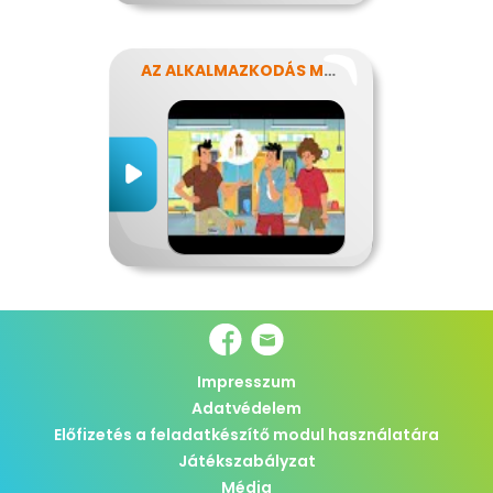
AZ ALKALMAZKODÁS MŰVÉSZETE
Impresszum
Adatvédelem
Előfizetés a feladatkészítő modul használatára
Játékszabályzat
Média