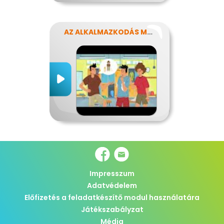
AZ ALKALMAZKODÁS MŰVÉSZETE
Impresszum
Adatvédelem
Előfizetés a feladatkészítő modul használatára
Játékszabályzat
Média