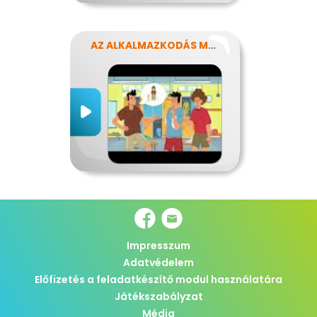
AZ ALKALMAZKODÁS MŰVÉSZETE
Impresszum
Adatvédelem
Előfizetés a feladatkészítő modul használatára
Játékszabályzat
Média