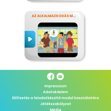
AZ ALKALMAZKODÁS MŰVÉSZETE
Impresszum
Adatvédelem
Előfizetés a feladatkészítő modul használatára
Játékszabályzat
Média