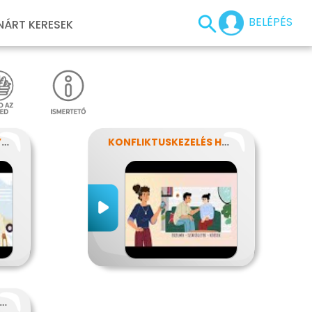
BELÉPÉS
NÁRT KERESEK
ISMERD MEG A SZEMÉLYISÉGED!
KONFLIKTUSKEZELÉS HATÉKONYAN
 ALKALMAZKODÁS MŰVÉSZETE