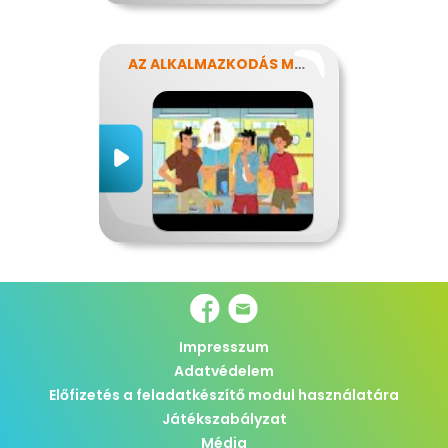
AZ ALKALMAZKODÁS MŰVÉSZETE
Impresszum
Adatvédelem
Előfizetés a feladatkészítő modul használatára
Játékszabályzat
Média