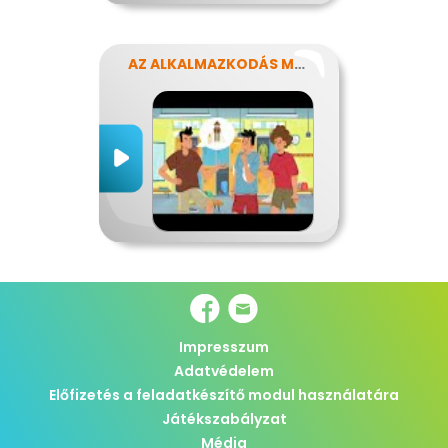
AZ ALKALMAZKODÁS MŰVÉSZETE
Impresszum
Adatvédelem
Előfizetés a feladatkészítő modul használatára
Játékszabályzat
Média