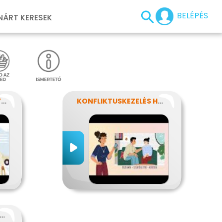
BELÉPÉS
NÁRT KERESEK
ISMERD MEG A SZEMÉLYISÉGED!
KONFLIKTUSKEZELÉS HATÉKONYAN
 ALKALMAZKODÁS MŰVÉSZETE