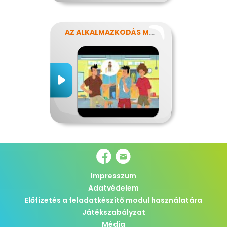
AZ ALKALMAZKODÁS MŰVÉSZETE
Impresszum
Adatvédelem
Előfizetés a feladatkészítő modul használatára
Játékszabályzat
Média