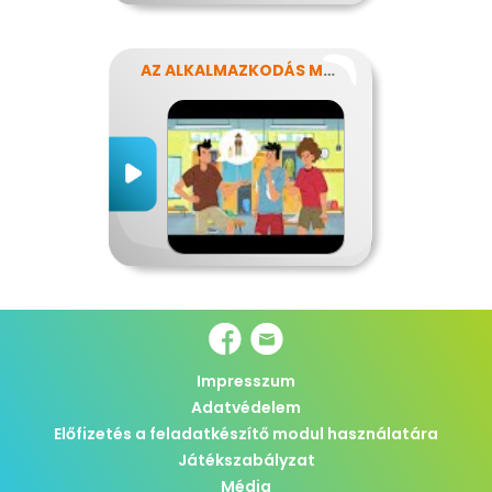
AZ ALKALMAZKODÁS MŰVÉSZETE
Impresszum
Adatvédelem
Előfizetés a feladatkészítő modul használatára
Játékszabályzat
Média