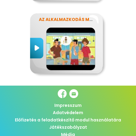
AZ ALKALMAZKODÁS MŰVÉSZETE
Impresszum
Adatvédelem
Előfizetés a feladatkészítő modul használatára
Játékszabályzat
Média