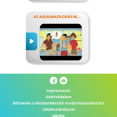
AZ ALKALMAZKODÁS MŰVÉSZETE
Impresszum
Adatvédelem
Előfizetés a feladatkészítő modul használatára
Játékszabályzat
Média