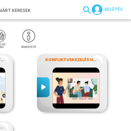
BELÉPÉS
NÁRT KERESEK
ISMERD MEG A SZEMÉLYISÉGED!
KONFLIKTUSKEZELÉS HATÉKONYAN
 ALKALMAZKODÁS MŰVÉSZETE