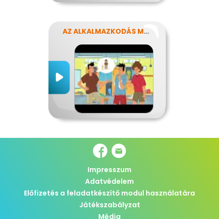
AZ ALKALMAZKODÁS MŰVÉSZETE
Impresszum
Adatvédelem
Előfizetés a feladatkészítő modul használatára
Játékszabályzat
Média