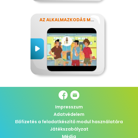
AZ ALKALMAZKODÁS MŰVÉSZETE
Impresszum
Adatvédelem
Előfizetés a feladatkészítő modul használatára
Játékszabályzat
Média