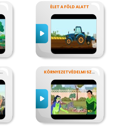
ÉLET A FÖLD ALATT
MODERN ÉLET ÉS AZ ENERGIA
KÖRNYEZETVÉDELMI SZUPERHŐSÖK