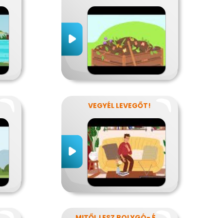
VEGYÉL LEVEGŐT!
MITŐL LESZ BOLYGÓ- ÉS EGÉSZSÉGTUDATOS IS AZ ÉTRENDEM?