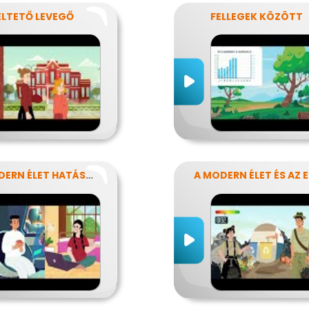
ÉLTETŐ LEVEGŐ
FELLEGEK KÖZÖTT
A MODERN ÉLET HATÁSA AZ ERŐFORRÁSAINK FELHASZNÁLÁSÁRA
A 