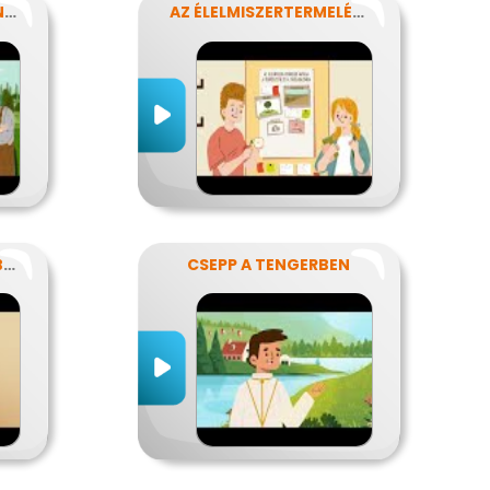
SZÁNTSUNK BE MINDENT? FENNTARTHATÓ GAZDÁLKODÁS.
AZ ÉLELMISZERTERMELÉS HATÁSA
FORGOLÓDÁS AZ ÉLETBEN
CSEPP A TENGERBEN