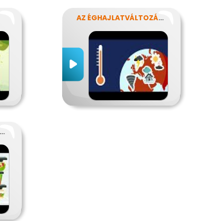
AZ ÉGHAJLATVÁLTOZÁS HATÁSA AZ ÉLELMISZER-ELLÁTÁSRA
GYÉL TE IS ÉTELMENTŐ!