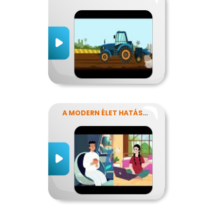
A MODERN ÉLET HATÁSA AZ ERŐFORRÁSAINK FELHASZNÁLÁSÁRA