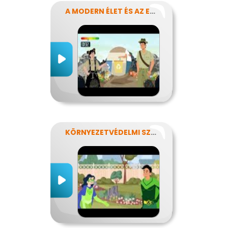
A MODERN ÉLET ÉS AZ ENERGIA
KÖRNYEZETVÉDELMI SZUPERHŐSÖK