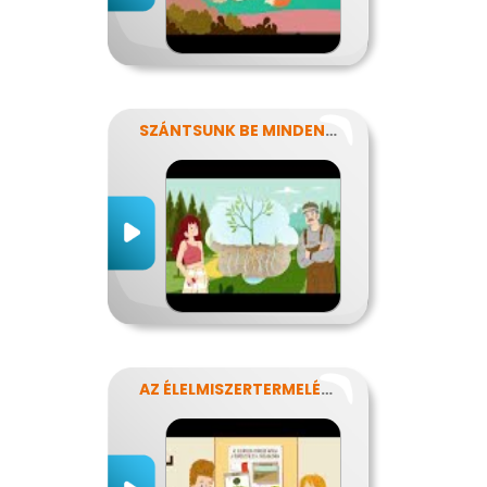
SZÁNTSUNK BE MINDENT? FENNTARTHATÓ GAZDÁLKODÁS.
AZ ÉLELMISZERTERMELÉS HATÁSA