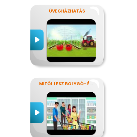
ÜVEGHÁZHATÁS
MITŐL LESZ BOLYGÓ- ÉS EGÉSZSÉGTUDATOS IS AZ ÉTRENDEM?