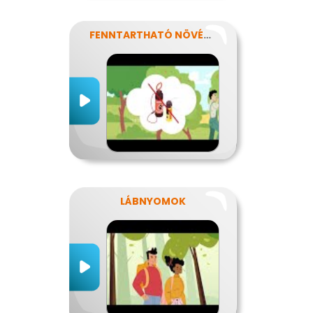
FENNTARTHATÓ NÖVÉNYVÉDELEM
LÁBNYOMOK