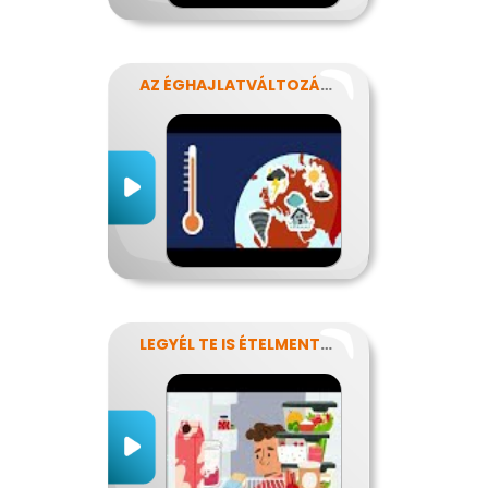
AZ ÉGHAJLATVÁLTOZÁS HATÁSA AZ ÉLELMISZER-ELLÁTÁSRA
LEGYÉL TE IS ÉTELMENTŐ!