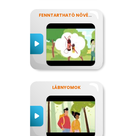
FENNTARTHATÓ NÖVÉNYVÉDELEM
LÁBNYOMOK