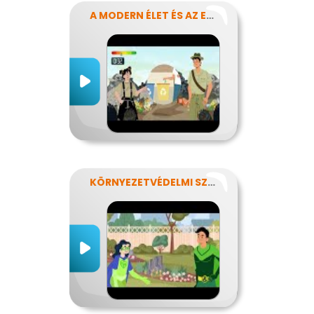
A MODERN ÉLET ÉS AZ ENERGIA
KÖRNYEZETVÉDELMI SZUPERHŐSÖK