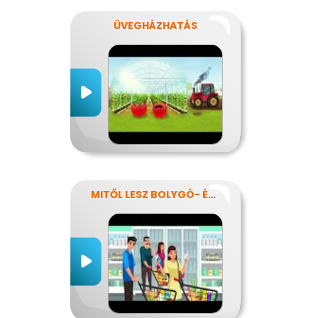
ÜVEGHÁZHATÁS
MITŐL LESZ BOLYGÓ- ÉS EGÉSZSÉGTUDATOS IS AZ ÉTRENDEM?