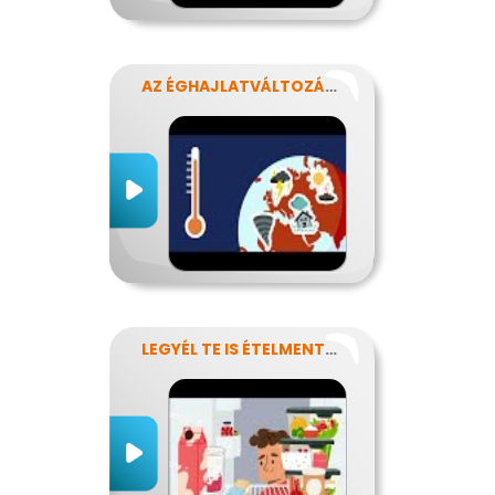
AZ ÉGHAJLATVÁLTOZÁS HATÁSA AZ ÉLELMISZER-ELLÁTÁSRA
LEGYÉL TE IS ÉTELMENTŐ!