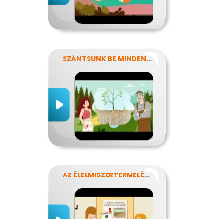
SZÁNTSUNK BE MINDENT? FENNTARTHATÓ GAZDÁLKODÁS.
AZ ÉLELMISZERTERMELÉS HATÁSA