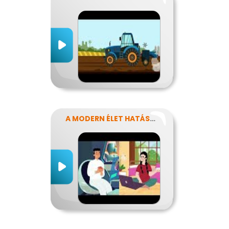
A MODERN ÉLET HATÁSA AZ ERŐFORRÁSAINK FELHASZNÁLÁSÁRA