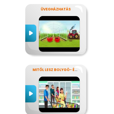
ÜVEGHÁZHATÁS
MITŐL LESZ BOLYGÓ- ÉS EGÉSZSÉGTUDATOS IS AZ ÉTRENDEM?