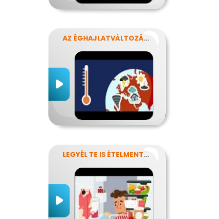
AZ ÉGHAJLATVÁLTOZÁS HATÁSA AZ ÉLELMISZER-ELLÁTÁSRA
LEGYÉL TE IS ÉTELMENTŐ!