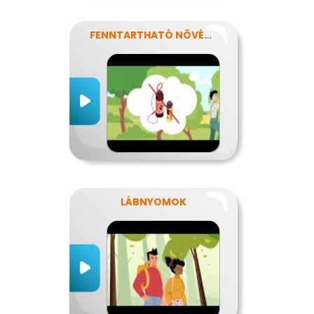
FENNTARTHATÓ NÖVÉNYVÉDELEM
LÁBNYOMOK