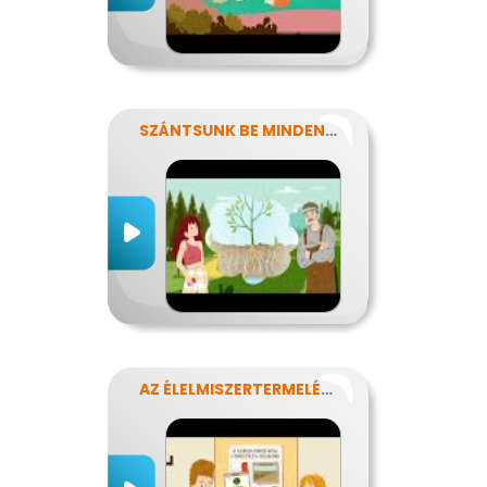
SZÁNTSUNK BE MINDENT? FENNTARTHATÓ GAZDÁLKODÁS.
AZ ÉLELMISZERTERMELÉS HATÁSA