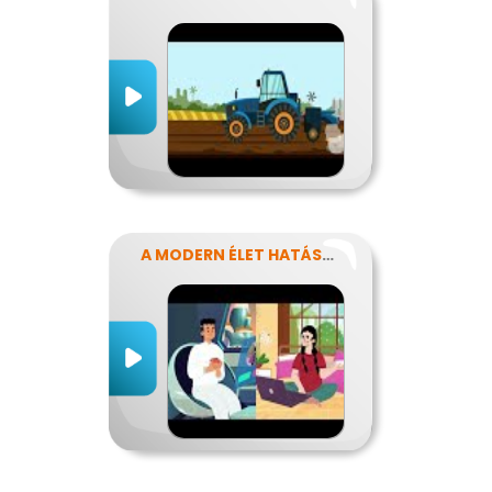
A MODERN ÉLET HATÁSA AZ ERŐFORRÁSAINK FELHASZNÁLÁSÁRA