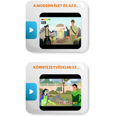
A MODERN ÉLET ÉS AZ ENERGIA
KÖRNYEZETVÉDELMI SZUPERHŐSÖK