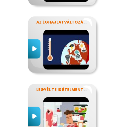
AZ ÉGHAJLATVÁLTOZÁS HATÁSA AZ ÉLELMISZER-ELLÁTÁSRA
LEGYÉL TE IS ÉTELMENTŐ!