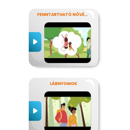
FENNTARTHATÓ NÖVÉNYVÉDELEM
LÁBNYOMOK