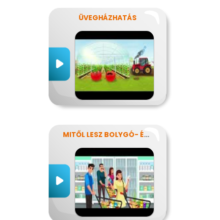
ÜVEGHÁZHATÁS
MITŐL LESZ BOLYGÓ- ÉS EGÉSZSÉGTUDATOS IS AZ ÉTRENDEM?