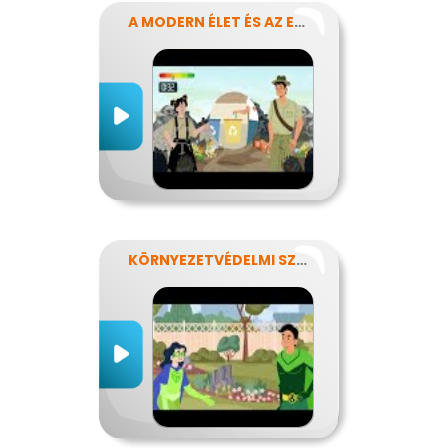
A MODERN ÉLET ÉS AZ ENERGIA
KÖRNYEZETVÉDELMI SZUPERHŐSÖK