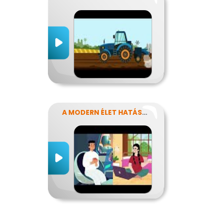
A MODERN ÉLET HATÁSA AZ ERŐFORRÁSAINK FELHASZNÁLÁSÁRA