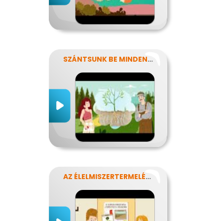
SZÁNTSUNK BE MINDENT? FENNTARTHATÓ GAZDÁLKODÁS.
AZ ÉLELMISZERTERMELÉS HATÁSA