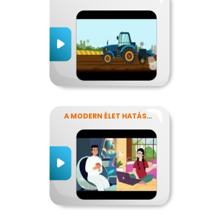
A MODERN ÉLET HATÁSA AZ ERŐFORRÁSAINK FELHASZNÁLÁSÁRA