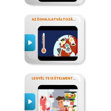
AZ ÉGHAJLATVÁLTOZÁS HATÁSA AZ ÉLELMISZER-ELLÁTÁSRA
LEGYÉL TE IS ÉTELMENTŐ!