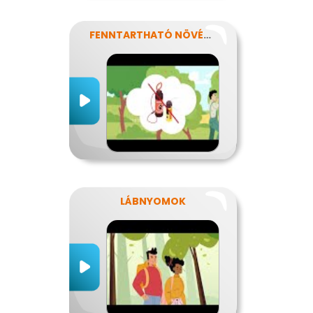
FENNTARTHATÓ NÖVÉNYVÉDELEM
LÁBNYOMOK