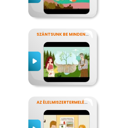
SZÁNTSUNK BE MINDENT? FENNTARTHATÓ GAZDÁLKODÁS.
AZ ÉLELMISZERTERMELÉS HATÁSA