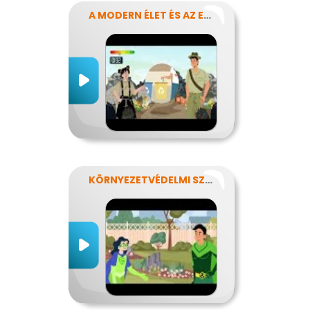
A MODERN ÉLET ÉS AZ ENERGIA
KÖRNYEZETVÉDELMI SZUPERHŐSÖK