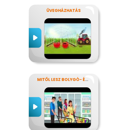
ÜVEGHÁZHATÁS
MITŐL LESZ BOLYGÓ- ÉS EGÉSZSÉGTUDATOS IS AZ ÉTRENDEM?