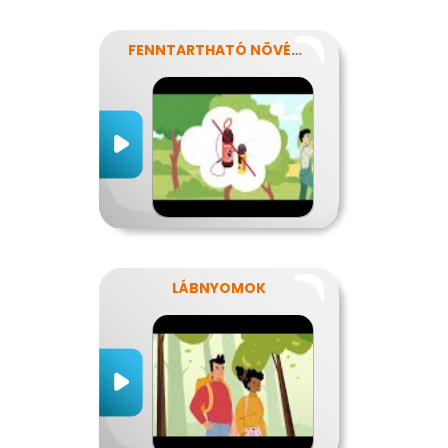
FENNTARTHATÓ NÖVÉNYVÉDELEM
LÁBNYOMOK