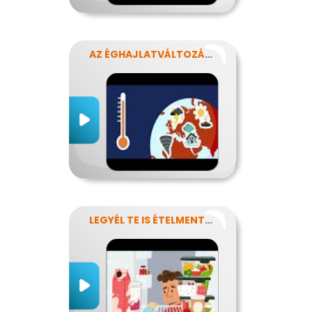
AZ ÉGHAJLATVÁLTOZÁS HATÁSA AZ ÉLELMISZER-ELLÁTÁSRA
LEGYÉL TE IS ÉTELMENTŐ!