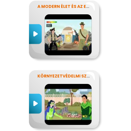
A MODERN ÉLET ÉS AZ ENERGIA
KÖRNYEZETVÉDELMI SZUPERHŐSÖK