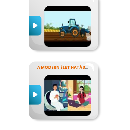
A MODERN ÉLET HATÁSA AZ ERŐFORRÁSAINK FELHASZNÁLÁSÁRA