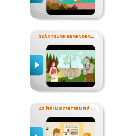
SZÁNTSUNK BE MINDENT? FENNTARTHATÓ GAZDÁLKODÁS.
AZ ÉLELMISZERTERMELÉS HATÁSA