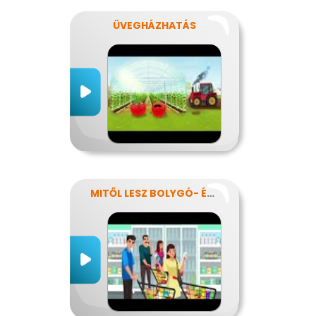
ÜVEGHÁZHATÁS
MITŐL LESZ BOLYGÓ- ÉS EGÉSZSÉGTUDATOS IS AZ ÉTRENDEM?