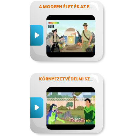
A MODERN ÉLET ÉS AZ ENERGIA
KÖRNYEZETVÉDELMI SZUPERHŐSÖK