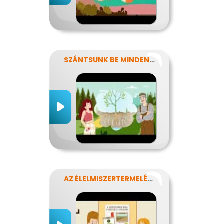
SZÁNTSUNK BE MINDENT? FENNTARTHATÓ GAZDÁLKODÁS.
AZ ÉLELMISZERTERMELÉS HATÁSA