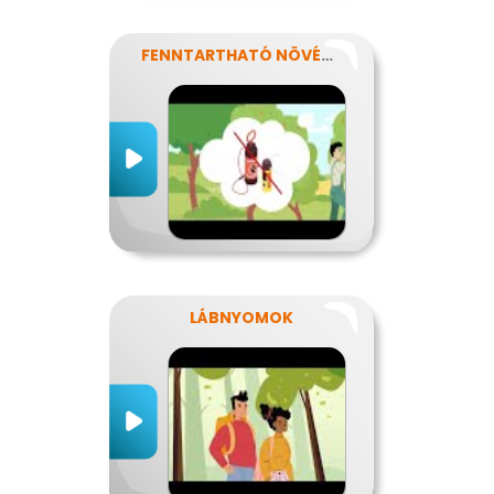
FENNTARTHATÓ NÖVÉNYVÉDELEM
LÁBNYOMOK