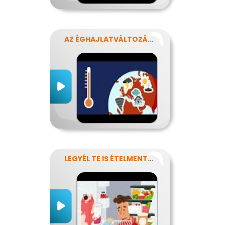
AZ ÉGHAJLATVÁLTOZÁS HATÁSA AZ ÉLELMISZER-ELLÁTÁSRA
LEGYÉL TE IS ÉTELMENTŐ!