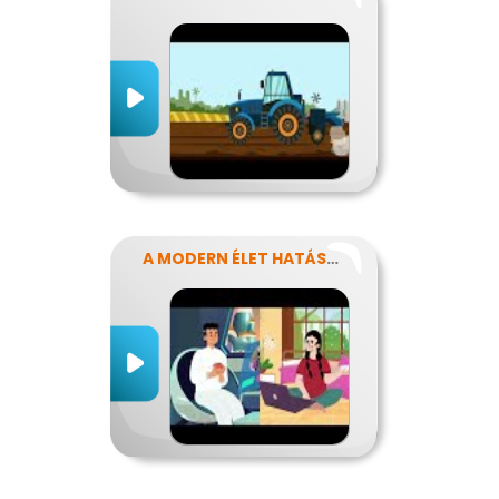
A MODERN ÉLET HATÁSA AZ ERŐFORRÁSAINK FELHASZNÁLÁSÁRA