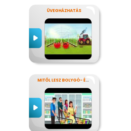
ÜVEGHÁZHATÁS
MITŐL LESZ BOLYGÓ- ÉS EGÉSZSÉGTUDATOS IS AZ ÉTRENDEM?