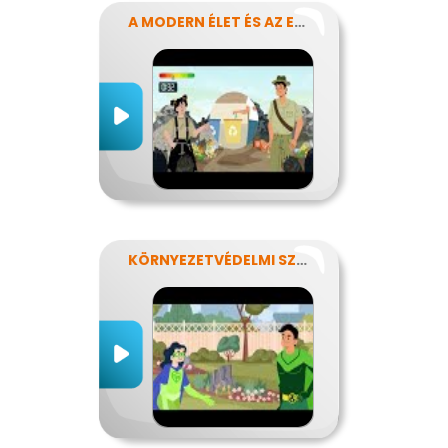
A MODERN ÉLET ÉS AZ ENERGIA
KÖRNYEZETVÉDELMI SZUPERHŐSÖK