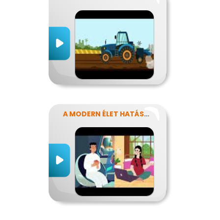
A MODERN ÉLET HATÁSA AZ ERŐFORRÁSAINK FELHASZNÁLÁSÁRA