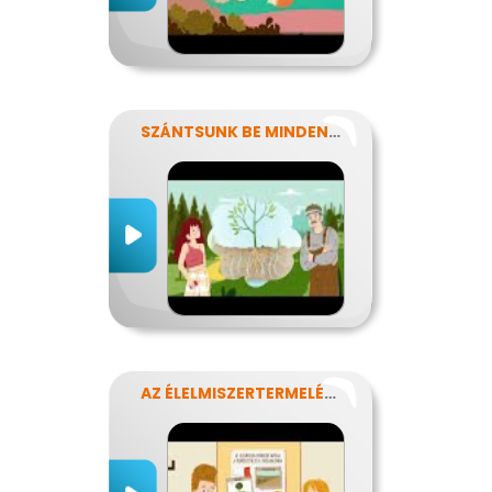
SZÁNTSUNK BE MINDENT? FENNTARTHATÓ GAZDÁLKODÁS.
AZ ÉLELMISZERTERMELÉS HATÁSA