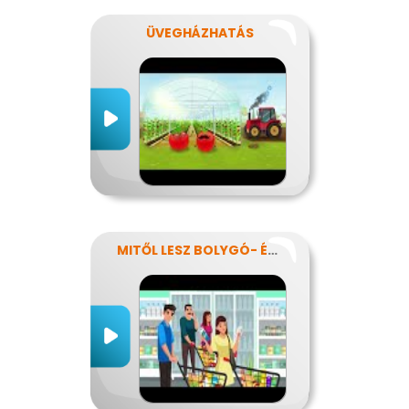
ÜVEGHÁZHATÁS
MITŐL LESZ BOLYGÓ- ÉS EGÉSZSÉGTUDATOS IS AZ ÉTRENDEM?