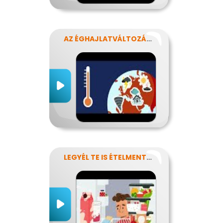
AZ ÉGHAJLATVÁLTOZÁS HATÁSA AZ ÉLELMISZER-ELLÁTÁSRA
LEGYÉL TE IS ÉTELMENTŐ!