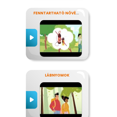
FENNTARTHATÓ NÖVÉNYVÉDELEM
LÁBNYOMOK