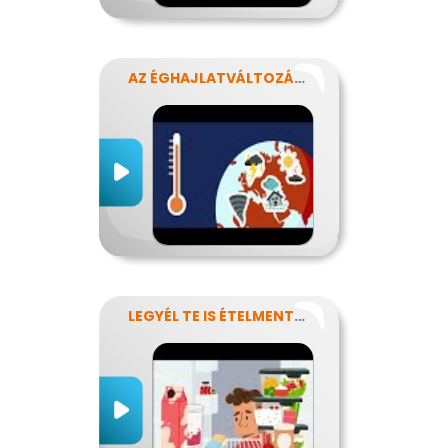
AZ ÉGHAJLATVÁLTOZÁS HATÁSA AZ ÉLELMISZER-ELLÁTÁSRA
LEGYÉL TE IS ÉTELMENTŐ!