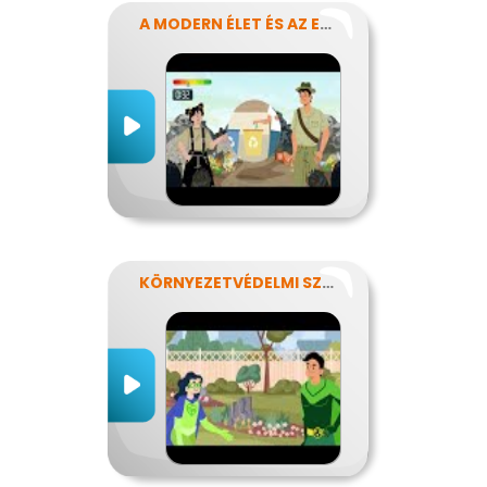
A MODERN ÉLET ÉS AZ ENERGIA
KÖRNYEZETVÉDELMI SZUPERHŐSÖK