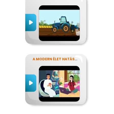
A MODERN ÉLET HATÁSA AZ ERŐFORRÁSAINK FELHASZNÁLÁSÁRA