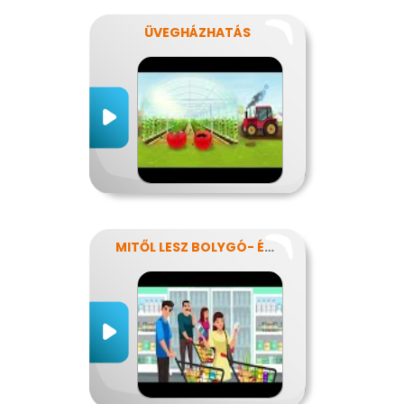
ÜVEGHÁZHATÁS
MITŐL LESZ BOLYGÓ- ÉS EGÉSZSÉGTUDATOS IS AZ ÉTRENDEM?