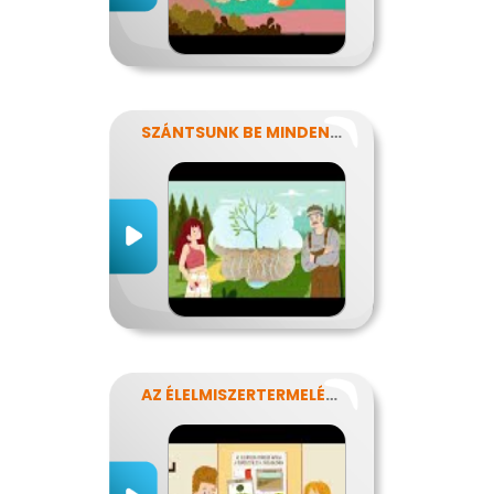
SZÁNTSUNK BE MINDENT? FENNTARTHATÓ GAZDÁLKODÁS.
AZ ÉLELMISZERTERMELÉS HATÁSA