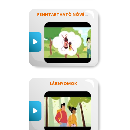
FENNTARTHATÓ NÖVÉNYVÉDELEM
LÁBNYOMOK