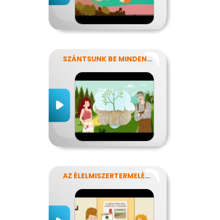
SZÁNTSUNK BE MINDENT? FENNTARTHATÓ GAZDÁLKODÁS.
AZ ÉLELMISZERTERMELÉS HATÁSA