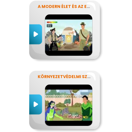
A MODERN ÉLET ÉS AZ ENERGIA
KÖRNYEZETVÉDELMI SZUPERHŐSÖK