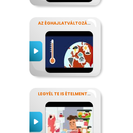
AZ ÉGHAJLATVÁLTOZÁS HATÁSA AZ ÉLELMISZER-ELLÁTÁSRA
LEGYÉL TE IS ÉTELMENTŐ!