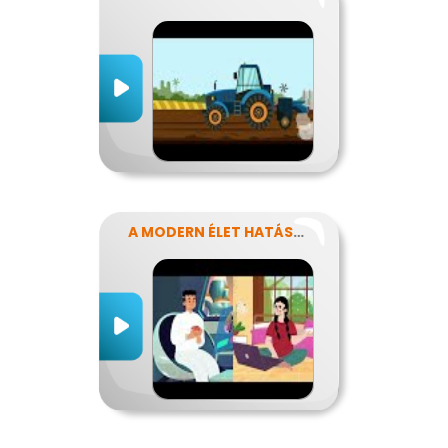
A MODERN ÉLET HATÁSA AZ ERŐFORRÁSAINK FELHASZNÁLÁSÁRA