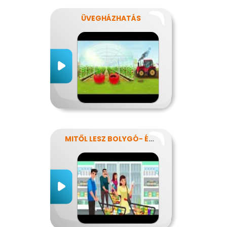
ÜVEGHÁZHATÁS
MITŐL LESZ BOLYGÓ- ÉS EGÉSZSÉGTUDATOS IS AZ ÉTRENDEM?