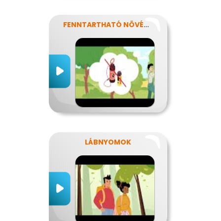
FENNTARTHATÓ NÖVÉNYVÉDELEM
LÁBNYOMOK