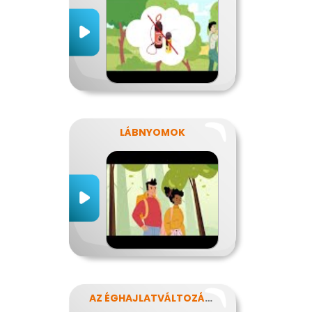
LÁBNYOMOK
AZ ÉGHAJLATVÁLTOZÁS HATÁSA AZ ÉLELMISZER-ELLÁTÁSRA