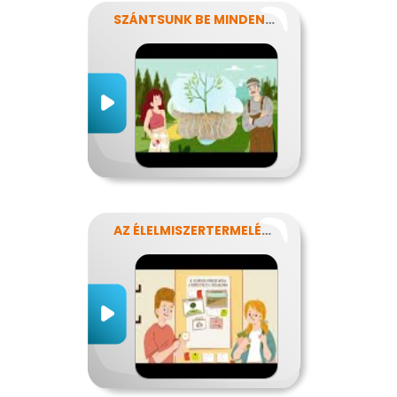
SZÁNTSUNK BE MINDENT? FENNTARTHATÓ GAZDÁLKODÁS.
AZ ÉLELMISZERTERMELÉS HATÁSA