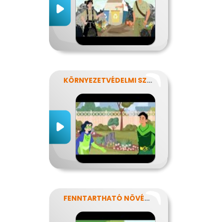
KÖRNYEZETVÉDELMI SZUPERHŐSÖK
FENNTARTHATÓ NÖVÉNYVÉDELEM