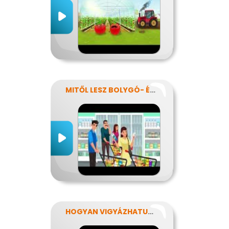
MITŐL LESZ BOLYGÓ- ÉS EGÉSZSÉGTUDATOS IS AZ ÉTRENDEM?
HOGYAN VIGYÁZHATUNK A FÖLDRE?