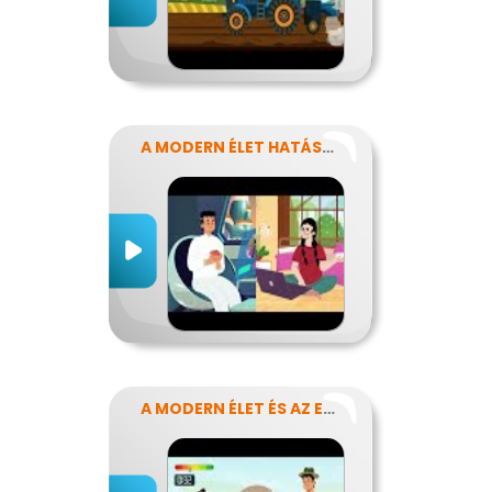
A MODERN ÉLET HATÁSA AZ ERŐFORRÁSAINK FELHASZNÁLÁSÁRA
A MODERN ÉLET ÉS AZ ENERGIA