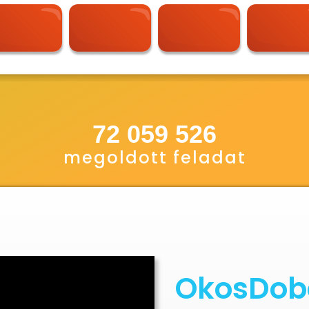
72 059 526
megoldott feladat
OkosDobo