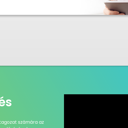
és
ő tagozat számára az