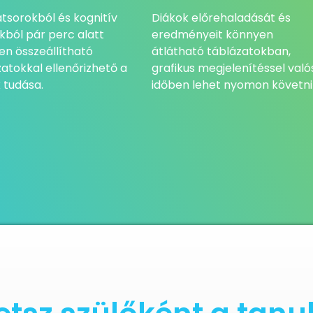
tsorokból és kognitív
Diákok előrehaladását és
kból pár perc alatt
eredményeit könnyen
en összeállítható
átlátható táblázatokban,
atokkal ellenőrizhető a
grafikus megjelenítéssel való
 tudása.
időben lehet nyomon követni