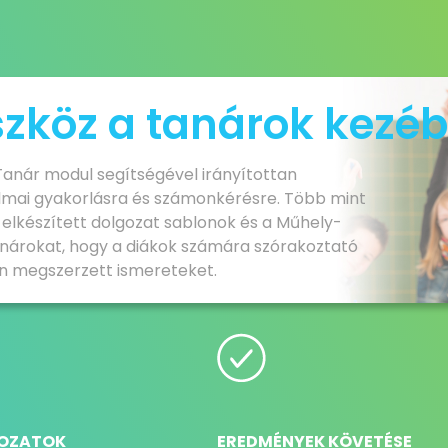
eszköz a tanárok kezé
 Tanár modul segítségével irányítottan
lmai gyakorlásra és számonkérésre. Több mint
re elkészített dolgozat sablonok és a Műhely-
 tanárokat, hogy a diákok számára szórakoztató
on megszerzett ismereteket.
OZATOK
EREDMÉNYEK KÖVETÉSE