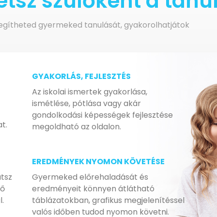
tsz szülőként a tan
 segítheted gyermeked tanulását, gyakorolhatjátok
GYAKORLÁS, FEJLESZTÉS
Az iskolai ismertek gyakorlása,
ismétlése, pótlása vagy akár
gondolkodási képességek fejlesztése
t.
megoldható az oldalon.
EREDMÉNYEK NYOMON KÖVETÉSE
atsz
Gyermeked előrehaladását és
 ő
eredményeit könnyen átlátható
.
táblázatokban, grafikus megjelenítéssel
valós időben tudod nyomon követni.