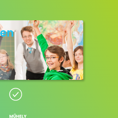
ben
MŰHELY