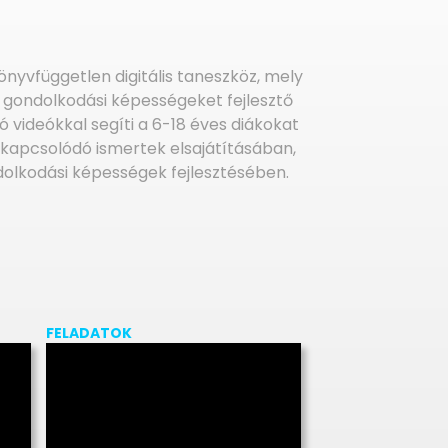
nyvfüggetlen digitális taneszköz, mely
, gondolkodási képességeket fejlesztő
ó videókkal segíti a 6-18 éves diákokat
 kapcsolódó ismertek elsajátításában,
olkodási képességek fejlesztésében.
FELADATOK