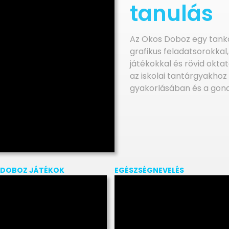
tanulás
Az Okos Doboz egy tankö
grafikus feladatsorokkal
játékokkal és rövid oktat
az iskolai tantárgyakhoz
gyakorlásában és a gond
 DOBOZ JÁTÉKOK
EGÉSZSÉGNEVELÉS