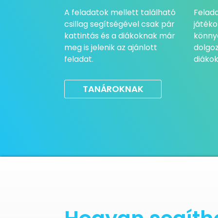
A feladatok mellett található
Felada
csillag segítségével csak pár
játéko
kattintás és a diákoknak már
könny
meg is jelenik az ajánlott
dolgoz
feladat.
diákok
TANÁROKNAK