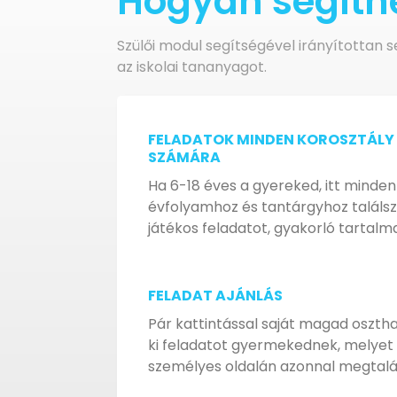
Hogyan segíthe
Szülői modul segítségével irányítottan
az iskolai tananyagot.
FELADATOK MINDEN KOROSZTÁLY
SZÁMÁRA
Ha 6-18 éves a gyereked, itt minden
évfolyamhoz és tantárgyhoz találsz
játékos feladatot, gyakorló tartalma
FELADAT AJÁNLÁS
Pár kattintással saját magad oszth
ki feladatot gyermekednek, melyet
személyes oldalán azonnal megtalál