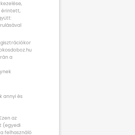
 kezelése,
érintett,
yütt:
rulásával
gisztrációkor
 okosdoboz.hu
orán a
lynek
b
k annyi és
 Ezen az
t (egyedi
y a felhasználó