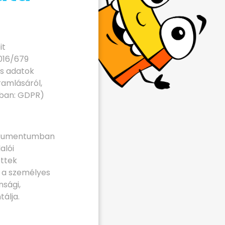
it
2016/679
es adatok
ramlásáról,
kban: GDPR)
dokumentumban
alói
ettek
k a személyes
nsági,
álja.