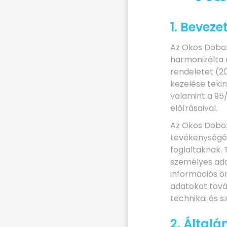
1. Beveze
Az Okos Doboz
harmonizálta 
rendeletet (2
kezelése teki
valamint a 95
előírásaival.
Az Okos Doboz 
tevékenységé
foglaltaknak. 
személyes ada
információs ö
adatokat tová
technikai és s
2. Általá