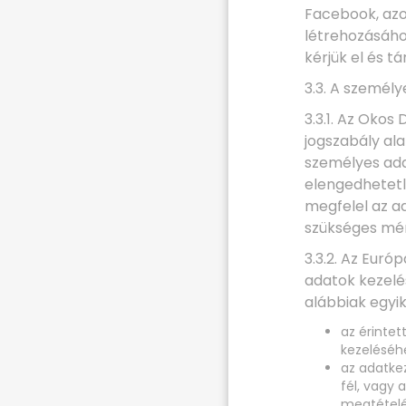
Facebook, azon
létrehozásáho
kérjük el és tár
3.3. A személy
3.3.1. Az Okos
jogszabály ala
személyes ada
elengedhetetl
megfelel az a
szükséges mér
3.3.2. Az Eur
adatok kezelé
alábbiak egyike
az érintet
kezeléséh
az adatkez
fél, vagy
megtételé