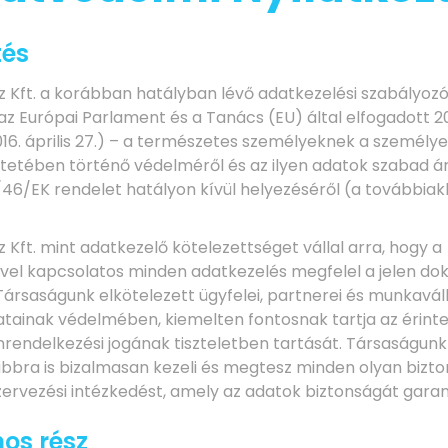
tés
 Kft. a korábban hatályban lévő adatkezelési szabályozó
az Európai Parlament és a Tanács (EU) által elfogadott 
016. április 27.) – a természetes személyeknek a személy
ntetében történő védelméről és az ilyen adatok szabad á
/46/EK rendelet hatályon kívül helyezéséről (a továbbia
Kft. mint adatkezelő kötelezettséget vállal arra, hogy a
vel kapcsolatos minden adatkezelés megfelel a jelen 
Társaságunk elkötelezett ügyfelei, partnerei és munkaváll
tainak védelmében, kiemelten fontosnak tartja az érint
nrendelkezési jogának tiszteletben tartását. Társaságun
bbra is bizalmasan kezeli és megtesz minden olyan bizto
zervezési intézkedést, amely az adatok biztonságát garant
nos rész