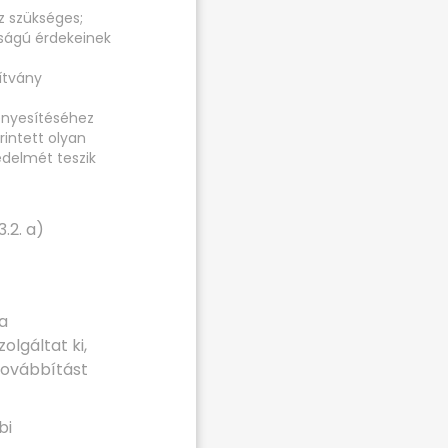
z szükséges;
sságú érdekeinek
ítvány
ényesítéséhez
intett olyan
édelmét teszik
.2. a)
la
lgáltat ki,
továbbítást
bi