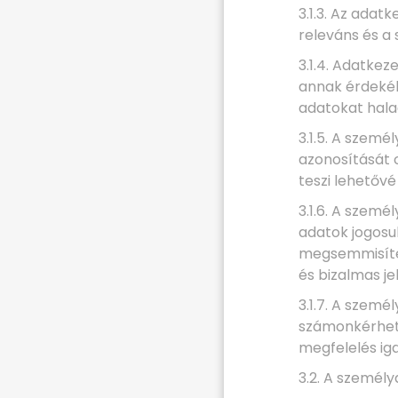
3.1.3. Az adat
releváns és a
3.1.4. Adatke
annak érdekéb
adatokat hala
3.1.5. A szemé
azonosítását 
teszi lehetővé
3.1.6. A szemé
adatok jogosul
megsemmisítés
és bizalmas jel
3.1.7. A szemé
számonkérhető
megfelelés iga
3.2. A személ