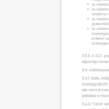
az adatkez
az adatke
védelme m
az adatke
gyakorlás
az adatke
szükséges
érdekei v
szükségess
3.3.3. A 3.2.1
alpontja terem
3.4. Adatkeze
3.4.1. Diák, ha
összegyűjtött
ide nem értve 
például a mun
3.4.2. Tanár e