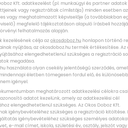
 Doboz Kft. adatkezelést (pl. munkaügyi és partner adatok
ttjeinek vagy regisztráltak címlistája) minden esetben az 
nyes vagy meghatalmazott képviselője (a továbbiakban eg
iselő) megfelelő tájékoztatáson alapuló írásbeli hozzájá
 törvényi felhatalmazás alapján.
ok kezelésének célja az
okosdoboz.hu
honlapon történő re
sainak nyújtása, az okosdoboz.hu termék értékesítése. Az
nyújtásához elengedhetetlenül szükséges a regisztráció s
atok megadása.
hu használata olyan csekély jelentőségű szerződés, ame
indennapi életben tömegesen fordul elő, és különöseb
nem igényel.
n dokumentumban meghatározott adatkezelési célokra csa
azonosító adatot kezelünk, amely az adatkezelési cél
hoz elengedhetetlenül szükséges. Az Okos Doboz Kft.
nak igénybevételéhez szükséges a regisztráció kitöltése.
lgáltatás igénybevételéhez szükséges személyes adatoka
et, e-mail címet, iskola, születési év, osztály, jelszót vag