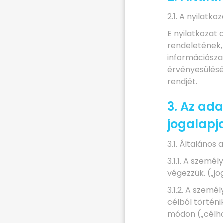
2.1. A nyilatkoz
E nyilatkozat 
rendeletének,
információszab
érvényesülésé
rendjét.
3. Az ada
jogalapj
3.1. Általáno
3.1.1. A szemé
végezzük. („jo
3.1.2. A szem
célból történ
módon („célho