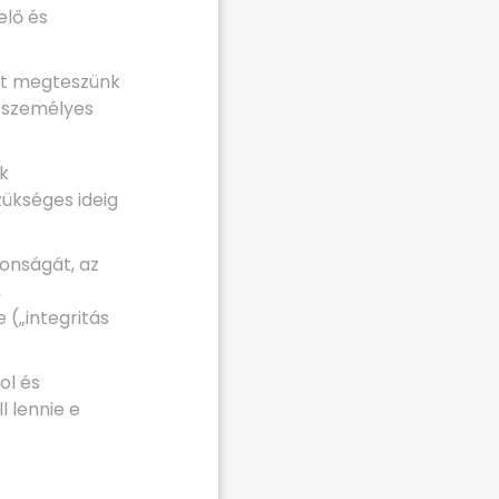
elő és
ést megteszünk
n személyes
ek
zükséges ideig
tonságát, az
,
(„integritás
ol és
 lennie e