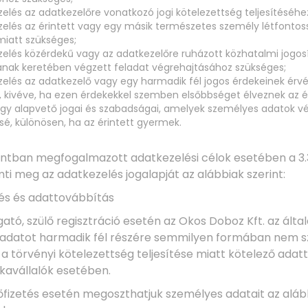
elés az adatkezelőre vonatkozó jogi kötelezettség teljesítéséhe
zelés az érintett vagy egy másik természetes személy létfonto
iatt szükséges;
zelés közérdekű vagy az adatkezelőre ruházott közhatalmi jogos
ának keretében végzett feladat végrehajtásához szükséges;
zelés az adatkezelő vagy egy harmadik fél jogos érdekeinek érv
, kivéve, ha ezen érdekekkel szemben elsőbbséget élveznek az ér
agy alapvető jogai és szabadságai, amelyek személyes adatok v
é, különösen, ha az érintett gyermek.
. pontban megfogalmazott adatkezelési célok esetében a 3.3
ti meg az adatkezelés jogalapját az alábbiak szerint:
lés és adattovábbítás
llgató, szülő regisztráció esetén az Okos Doboz Kft. az álta
 adatot harmadik fél részére semmilyen formában nem szo
a törvényi kötelezettség teljesítése miatt kötelező adat
kavállalók esetében.
lőfizetés esetén megoszthatjuk személyes adatait az aláb