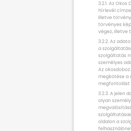
3.2.1. Az Okos
hírlevél címze
illetve törvé
törvényes képv
végez, illetve
3.2.2. Az adat
a szolgáltatá
szolgáltatás 
személyes ad
Az okosdoboz.
megkötése a m
megfontolást 
3.2.3. A jele
olyan személy
megvalósításá
szolgáltatásai
oldalon a szo
felhasználónev