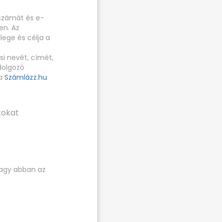
nszámát és e-
en. Az
lege és célja a
si nevét, címét,
dolgozó
 a
Számlázz.hu
tokat
 vagy abban az