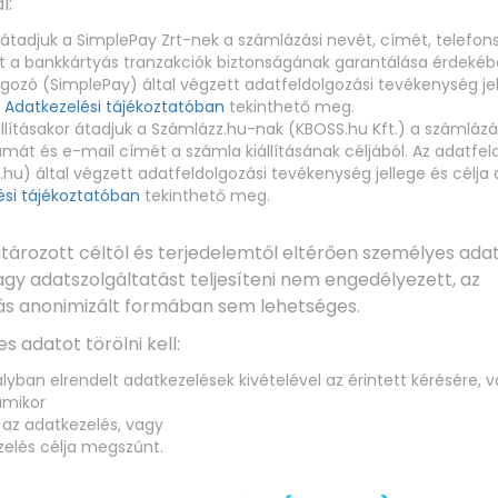
l:
 átadjuk a SimplePay Zrt-nek a számlázási nevét, címét, telefo
t a bankkártyás tranzakciók biztonságának garantálása érdekéb
gozó (SimplePay) által végzett adatfeldolgozási tevékenység jel
 Adatkezelési tájékoztatóban
tekinthető meg.
llításakor átadjuk a Számlázz.hu-nak (KBOSS.hu Kft.) a számlázá
mát és e-mail címét a számla kiállításának céljából. Az adatfel
hu) által végzett adatfeldolgozási tevékenység jellege és célja
ési tájékoztatóban
tekinthető meg.
atározott céltól és terjedelemtől eltérően személyes ada
gy adatszolgáltatást teljesíteni nem engedélyezett, az
s anonimizált formában sem lehetséges.
s adatot törölni kell:
lyban elrendelt adatkezelések kivételével az érintett kérésére,
amikor
 az adatkezelés, vagy
zelés célja megszűnt.