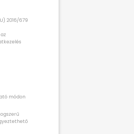
EU) 2016/679
 az
atkezelés
tható módon
jogszerű
egyeztethető