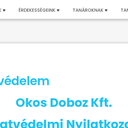
K
ÉRDEKESSÉGEINK
TANÁROKNAK
TA
védelem
Okos Doboz Kft.
atvédelmi Nyilatkoz