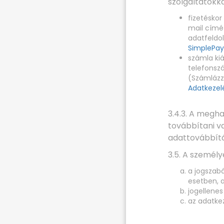
szolgáltatókka
fizetéskor
mail címé
adatfeldol
SimplePay
számla kiá
telefonszá
(Számlázz.
Adatkezel
3.4.3. A megh
továbbítani va
adattovábbítá
3.5. A személye
a jogszabá
esetben, 
jogellenes
az adatke