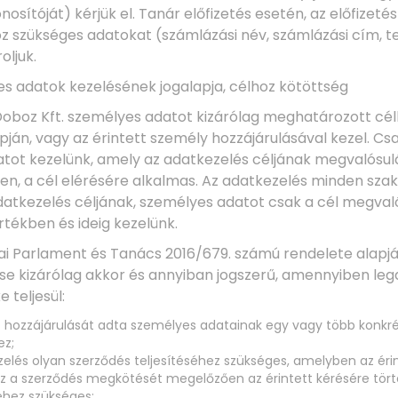
osítóját) kérjük el. Tanár előfizetés esetén, az előfizetés
z szükséges adatokat (számlázási név, számlázási cím, 
oljuk.
es adatok kezelésének jogalapja, célhoz kötöttség
 Doboz Kft. személyes adatot kizárólag meghatározott cél
pján, vagy az érintett személy hozzájárulásával kezel. Cs
tot kezelünk, amely az adatkezelés céljának megvalósu
en, a cél elérésére alkalmas. Az adatkezelés minden sza
datkezelés céljának, személyes adatot csak a cél megva
tékben és ideig kezelünk.
ópai Parlament és Tanács 2016/679. számú rendelete alapj
se kizárólag akkor és annyiban jogszerű, amennyiben leg
 teljesül:
t hozzájárulását adta személyes adatainak egy vagy több konkré
ez;
elés olyan szerződés teljesítéséhez szükséges, amelyben az érin
 az a szerződés megkötését megelőzően az érintett kérésére tör
hez szükséges;