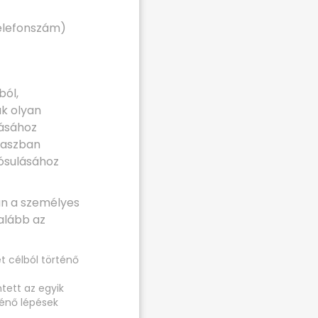
telefonszám)
ból,
ak olyan
lásához
kaszban
lósulásához
án a személyes
alább az
t célból történő
tett az egyik
ténő lépések