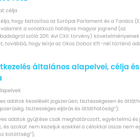
at célja
célja, hogy biztosítsa az Európai Parlament és a Tanács (
 valamint a vonatkozó hatályos magyar jogrend (az
adságról szóló 2011. évi CXII. törvény) követelményeinek
t, továbbá, hogy leírja az Okos Doboz Kft-nél történő ad
tkezelés általános alapelvei, célja és
a
s alapelvek
lyes adatok kezelését jogszerűen, tisztességesen és átlá
gszerűség, tisztességes eljárás és átláthatóság”);
élyes adatok gyűjtése csak meghatározott, egyértelmű és 
ik, és azokat nem kezeljük ezekkel a célokkal össze nem 
z kötöttség”);