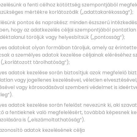
kezelésünk a fenti célhoz kötöttség szempontjából megfel
 szükséges mértékre korlátozódik („adattakarékosság”);
zelésünk pontos és naprakész: minden észszerű intézked
en, hogy az adatkezelés céljai szempontjából pontatla
déktalanul töröljük vagy helyesbítsük („pontosság”);
lyes adatokat olyan formában tároljuk, amely az érintett
csak a személyes adatok kezelése céljainak eléréséhez s
 („korlátozott tárolhatóság”);
lyes adatok kezelése során biztosítjuk azok megfelelő biz
atlan vagy jogellenes kezelésével, véletlen elvesztésével
ével vagy károsodásával szembeni védelmet is ideértve 
leg”).
lyes adatok kezelése során felelőst nevezünk ki, aki szavat
 a fentieknek való megfelelésért, továbbá képesnek kell
zolására is („elszámoltathatóság”).
yazonosító adatok kezelésének célja