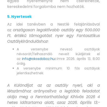
egyéb nyereményre nem cserélhetők,
kereskedelmi forgalomba nem hozhatók.
5. Nyertesek
Az idei tanévben a Nestlé felajánlásával
az
országosan legaktívabb osztály egy 500.000
Ft. értékű támogatást nyer egy Fantasztikus
Osztálykiránduláshoz
!
A versenybe nevező osztályok
névsorát/felhasználó neveit küldjétek el
az
info@okosdoboz.hu
címre 2026. április 13. 8.00
óráig.
A versenybe minimum 10 fős osztályok
jelentkezhetnek.
A Különdíjat az az osztály nyeri, aki a
létszámához arányosítva a legtöbb feladatot
oldja meg a Fenntarthatósági Kihívás 2026 4
hetes időtartama alatt, azaz 2026. április 13.-