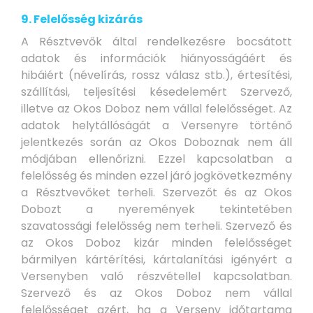
9. Felelősség kizárás
A Résztvevők által rendelkezésre bocsátott
adatok és információk hiányosságáért és
hibáiért (névelírás, rossz válasz stb.), értesítési,
szállítási, teljesítési késedelemért Szervező,
illetve az Okos Doboz nem vállal felelősséget. Az
adatok helytállóságát a Versenyre történő
jelentkezés során az Okos Doboznak nem áll
módjában ellenőrizni. Ezzel kapcsolatban a
felelősség és minden ezzel járó jogkövetkezmény
a Résztvevőket terheli. Szervezőt és az Okos
Dobozt a nyeremények tekintetében
szavatossági felelősség nem terheli. Szervező és
az Okos Doboz kizár minden felelősséget
bármilyen kártérítési, kártalanítási igényért a
Versenyben való részvétellel kapcsolatban.
Szervező és az Okos Doboz nem vállal
felelősséget azért, ha a Verseny időtartama