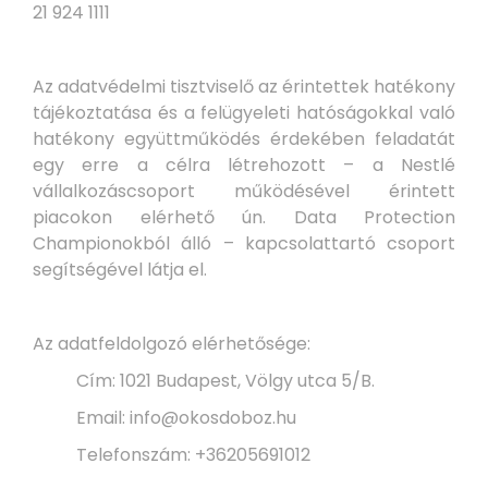
21 924 1111
Az adatvédelmi tisztviselő az érintettek hatékony
tájékoztatása és a felügyeleti hatóságokkal való
hatékony együttműködés érdekében feladatát
egy erre a célra létrehozott – a Nestlé
vállalkozáscsoport működésével érintett
piacokon elérhető ún. Data Protection
Championokból álló – kapcsolattartó csoport
segítségével látja el.
Az adatfeldolgozó elérhetősége:
Cím: 1021 Budapest, Völgy utca 5/B.
Email: info@okosdoboz.hu
Telefonszám: +36205691012