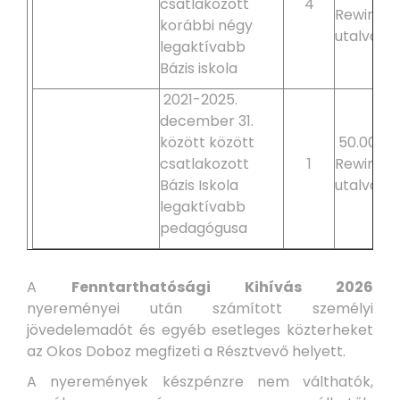
csatlakozott
4
Rewin/D
korábbi négy
utalvány
legaktívabb
Bázis iskola
2021-2025.
december 31.
között között
50.000 F
csatlakozott
1
Rewin/D
Bázis Iskola
utalvány
legaktívabb
pedagógusa
A
Fenntarthatósági Kihívás 2026
nyereményei után számított személyi
jövedelemadót és egyéb esetleges közterheket
az Okos Doboz megfizeti a Résztvevő helyett.
A nyeremények készpénzre nem válthatók,