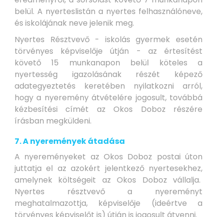
belül. A nyerteslistán a nyertes felhasználóneve,
és iskolájának neve jelenik meg.
Nyertes Résztvevő - iskolás gyermek esetén
törvényes képviselője útján - az értesítést
követő 15 munkanapon belül köteles a
nyertesség igazolásának részét képező
adategyeztetés keretében nyilatkozni arról,
hogy a nyeremény átvételére jogosult, továbbá
kézbesítési címét az Okos Doboz részére
írásban megküldeni.
7. A nyeremények átadása
A nyereményeket az Okos Doboz postai úton
juttatja el az azokért jelentkező nyertesekhez,
amelynek költségeit az Okos Doboz vállalja.
Nyertes résztvevő a nyereményt
meghatalmazottja, képviselője (ideértve a
törvényes képviselőt is) útján is jogosult átvenni.