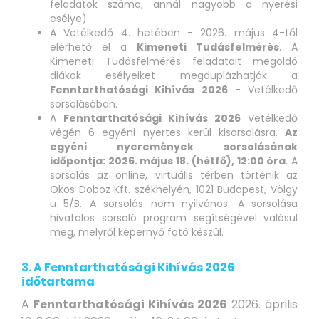
feladatok száma, annál nagyobb a nyerési
esélye)
A Vetélkedő 4. hetében - 2026. május 4-től
elérhető el a
Kimeneti Tudásfelmérés
. A
Kimeneti Tudásfelmérés feladatait megoldó
diákok esélyeiket megduplázhatják a
Fenntarthatósági Kihívás 2026
- Vetélkedő
sorsolásában.
A
Fenntarthatósági Kihívás 2026
Vetélkedő
végén 6 egyéni nyertes kerül kisorsolásra.
Az
egyéni nyeremények sorsolásának
időpontja: 2026. május 18. (hétfő), 12:00 óra
. A
sorsolás az online, virtuális térben történik az
Okos Doboz Kft. székhelyén, 1021 Budapest, Völgy
u 5/B. A sorsolás nem nyilvános. A sorsolása
hivatalos sorsoló program segítségével valósul
meg, melyről képernyő fotó készül.
3. A Fenntarthatósági Kihívás 2026
időtartama
A
Fenntarthatósági Kihívás 2026
2026. április