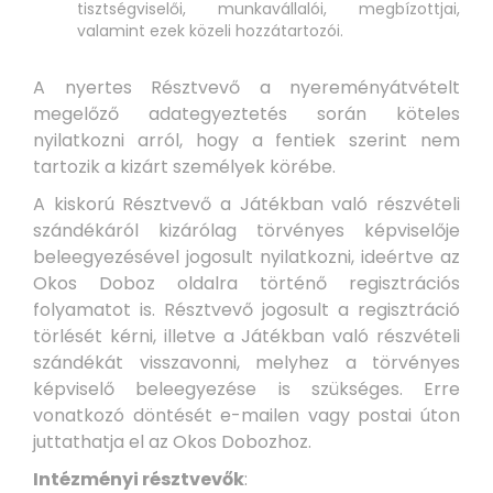
tisztségviselői, munkavállalói, megbízottjai,
valamint ezek közeli hozzátartozói.
A nyertes Résztvevő a nyereményátvételt
megelőző adategyeztetés során köteles
nyilatkozni arról, hogy a fentiek szerint nem
tartozik a kizárt személyek körébe.
A kiskorú Résztvevő a Játékban való részvételi
szándékáról kizárólag törvényes képviselője
beleegyezésével jogosult nyilatkozni, ideértve az
Okos Doboz oldalra történő regisztrációs
folyamatot is. Résztvevő jogosult a regisztráció
törlését kérni, illetve a Játékban való részvételi
szándékát visszavonni, melyhez a törvényes
képviselő beleegyezése is szükséges. Erre
vonatkozó döntését e-mailen vagy postai úton
juttathatja el az Okos Dobozhoz.
Intézményi résztvevők
: