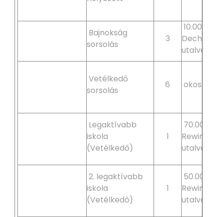
10.000 Ft
Bajnokság
3
Dechatl
sorsolás
utalvány
Vetélkedő
6
okosóra
sorsolás
Legaktívabb
70.000 F
iskola
1
Rewin/D
(Vetélkedő)
utalvány
2. legaktívabb
50.000 F
iskola
1
Rewin/D
(Vetélkedő)
utalvány