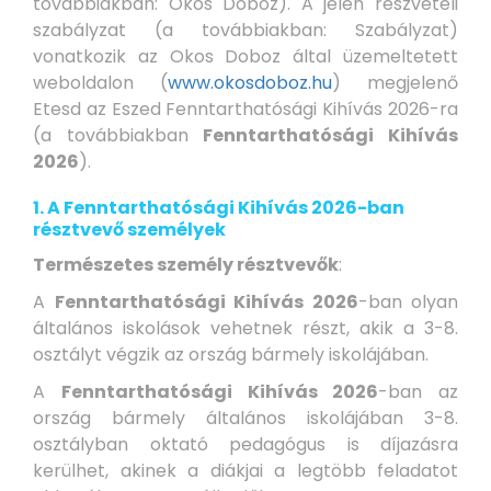
továbbiakban: Okos Doboz). A jelen részvételi
szabályzat (a továbbiakban: Szabályzat)
vonatkozik az Okos Doboz által üzemeltetett
weboldalon (
www.okosdoboz.hu
) megjelenő
Etesd az Eszed Fenntarthatósági Kihívás 2026-ra
(a továbbiakban
Fenntarthatósági Kihívás
2026
).
1.
A Fenntarthatósági Kihívás 2026-ban
résztvevő személyek
Természetes személy résztvevők
:
A
Fenntarthatósági Kihívás 2026
-ban olyan
általános iskolások vehetnek részt, akik a 3-8.
osztályt végzik az ország bármely iskolájában.
A
Fenntarthatósági Kihívás 2026
-ban az
ország bármely általános iskolájában 3-8.
osztályban oktató pedagógus is díjazásra
kerülhet, akinek a diákjai a legtöbb feladatot