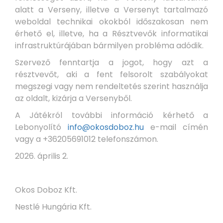
alatt a Verseny, illetve a Versenyt tartalmazó
weboldal technikai okokból időszakosan nem
érhető el, illetve, ha a Résztvevők informatikai
infrastruktúrájában bármilyen probléma adódik.
Szervező fenntartja a jogot, hogy azt a
résztvevőt, aki a fent felsorolt szabályokat
megszegi vagy nem rendeltetés szerint használja
az oldalt, kizárja a Versenyből.
A Játékról további információ kérhető a
Lebonyolító
info@okosdoboz.hu
e-mail címén
vagy a +36205691012 telefonszámon.
2026. április 2.
Okos Doboz Kft.
Nestlé Hungária Kft.