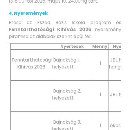
13. 8.00-tól 2026. május 10. 24.00-ig tart.
4. Nyeremények
Etesd az Eszed Bázis Iskola program és
Fenntarthatósági Kihívás 2026
nyeremény
piramisa az alábbiak szerint épül fel:
Nyertesek
Menny.
Nyere
Fenntarthatósági
Bajnokság 1.
JBL hord
1
Kihívás 2026
helyezett
hangszó
Bajnokság 2.
1
JBL fülha
helyezett
Bajnokság 3.
1
okosóra
helyezett