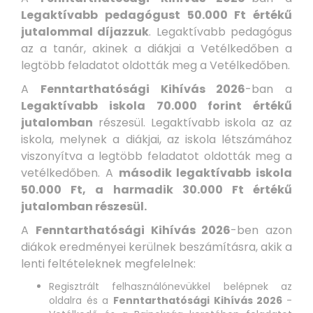
Legaktívabb pedagógust 50.000 Ft értékű
jutalommal díjazzuk
. Legaktívabb pedagógus
az a tanár, akinek a diákjai a Vetélkedőben a
legtöbb feladatot oldották meg a Vetélkedőben.
A
Fenntarthatósági Kihívás 2026
-ban a
Legaktívabb iskola 70.000 forint értékű
jutalomban
részesül. Legaktívabb iskola az az
iskola, melynek a diákjai, az iskola létszámához
viszonyítva a legtöbb feladatot oldották meg a
vetélkedőben. A
második legaktívabb iskola
50.000 Ft, a harmadik 30.000 Ft értékű
jutalomban részesül.
A
Fenntarthatósági Kihívás 2026
-ben azon
diákok eredményei kerülnek beszámításra, akik a
lenti feltételeknek megfelelnek:
Regisztrált felhasználónevükkel belépnek az
oldalra és a
Fenntarthatósági Kihívás 2026
-