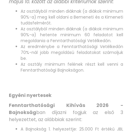
május 10. között az alábbi kritériumok szerint
:
Az osztályból minden diáknak (a diákok minimum
90%-a) meg kell oldani a Bemeneti és a Kimeneti
tudásfelmérőt.
Az osztályból minden diáknak (a diákok minimum
90%-a) hetente minimum 60 feladatot kell
megoldania a Fenntarthatósági Vetélkedőn.
Az eredménybe a Fenntarthatósági Vetélkedőn
70%-nál jobb megoldású feladatokat számoljuk
be.
Az osztály minimum felének részt kell venni a
Fenntarthatósági Bajnokságon.
Egyéni nyertesek
Fenntarthatósági Kihívás 2026
-
Bajnokság
ban díjazni fogjuk az első 3
helyezettet, az alábbiak szerint:
A Bajnokság 1. helyezettje: 25.000 Ft értékű JBL