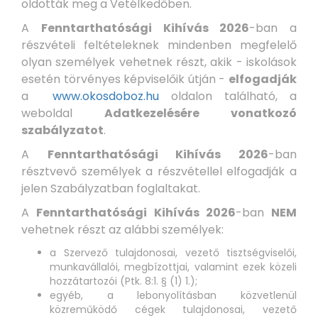
oldották meg a Vetélkedőben.
A
Fenntarthatósági Kihívás 2026
-ban a
részvételi feltételeknek mindenben megfelelő
olyan személyek vehetnek részt, akik - iskolások
esetén törvényes képviselőik útján -
elfogadják
a
www.okosdoboz.hu
oldalon található, a
weboldal
Adatkezelésére vonatkozó
szabályzatot
.
A
Fenntarthatósági Kihívás 2026
-ban
résztvevő személyek a részvétellel elfogadják a
jelen Szabályzatban foglaltakat.
A
Fenntarthatósági Kihívás 2026
-ban
NEM
vehetnek részt az alábbi személyek:
a Szervező tulajdonosai, vezető tisztségviselői,
munkavállalói, megbízottjai, valamint ezek közeli
hozzátartozói (Ptk. 8:1. § (1) 1.);
egyéb, a lebonyolításban közvetlenül
közreműködő cégek tulajdonosai, vezető