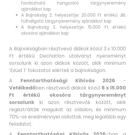
hordozható hangszóró tárgynyeremény
ajándékot kap
A Bajnokság 2. helyezettje: 20.000 Ft értékű JBL
fülhallgató tárgynyeremény ajándékot kap
A Bajnokság 3. helyezettje: 15.000 Ft értékű
okosóra ajándékot kap
A Bajnokságban résztvevő diákok közül 3 x 10.000
Ft értékű Dechatlon utalványt nyereményt
sorsolunk ki azon diákok között, akik minimum
’Ezüst 1’ fokozatot elértek a bajnokságon.
A
Fenntarthatósági Kihívás 2026
-
Vetélkedő
ben résztvevő diákok közül
6 x 15.000
Ft értékű okosóra tárgynyereményt
sorsolunk
ki azon résztvevők között, akik
regisztrálták magukat az oldalon, és minimum
70%-os eredménnyel oldottak meg legalább egy
feladatot.
A
Fenntarthatósági Kihívás 2026
-ban a