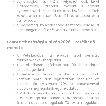
Bajnokságban az 1-2-3 helyezett diák kerül
jutalmazásra, valamint további 3 egyéni
nyereményt is kisorsolunk azok között a diákok
között, akik minimum ’Ezüst 1’ fokozatot elértek a
bajnokságon.
A Bajnokság működésének részletes leírása a
Bajnokságon belül a
’?’
ikonra kattintva érhető el.
Fenntarthatósági Kihívás 2026
- Vetélkedő
menete
A Vetélkedőben a rendszer által generált
feladatokat kell megoldani.
A Vetélkedőben legfeljebb heti 100 db feladatot
lehet megoldani.
A Vetélkedőt lezáró sorsoláson azon diákok
vesznek részt, akik regisztrálták magukat az
oldalon, és minimum 70%-os eredménnyel
oldottak meg legalább egy feladatot.
A Vetélkedő sorsolásába minden diák a minimum
70%-al megoldott feladatok számával kerül be
(minél nagyobb a legalább 70 %-kal megoldott