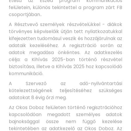
Etesd az Eszed program kommunikációs
felületein, különös tekintettel a program zárt FB
csoportjában..
A Résztvevő személyek részvételükkel - diákok
törvényes képviselőik útján tett nyilatkozatukkal
kifejezetten tudomásul veszik és hozzájárulnak az
adataik kezeléséhez. A regisztráció során az
adatok megadása önkéntes. Az adatkezelés
célja: a Kihívás 2025-ban történő részvétel
biztosítása, illetve a Kihívás 2025 hoz kapcsolódó
kommunikáció.
A Szervező az adó-nyilvántartási
kötelezettségének teljesítéséhez szükséges
adatokat 8 évig őrzi meg.
Az Okos Doboz felületen történő regisztrációhoz
kapcsolódóan megadott személyes adatok
bajnoksággal össze nem függő kezelése
tekintetében az adatkezelő az Okos Doboz. Az