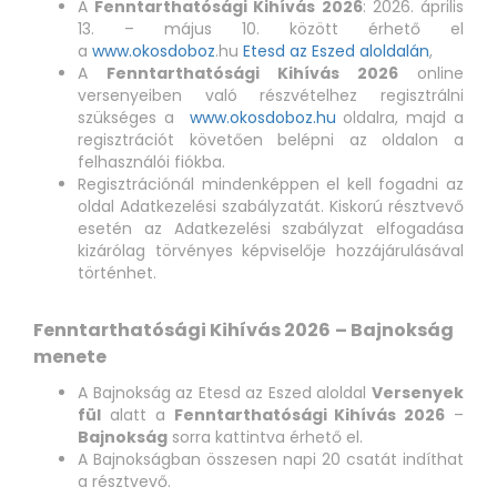
A
Fenntarthatósági Kihívás 2026
: 2026. április
13. – május 10. között érhető el
a
www.okosdoboz
.hu
Etesd az Eszed aloldalán
,
A
Fenntarthatósági Kihívás 2026
online
versenyeiben való részvételhez regisztrálni
szükséges a
www.okosdoboz.hu
oldalra, majd a
regisztrációt követően belépni az oldalon a
felhasználói fiókba.
Regisztrációnál mindenképpen el kell fogadni az
oldal Adatkezelési szabályzatát. Kiskorú résztvevő
esetén az Adatkezelési szabályzat elfogadása
kizárólag törvényes képviselője hozzájárulásával
történhet.
Fenntarthatósági Kihívás 2026
– Bajnokság
menete
A Bajnokság az Etesd az Eszed aloldal
Versenyek
fül
alatt a
Fenntarthatósági Kihívás 2026
–
Bajnokság
sorra kattintva érhető el.
A Bajnokságban összesen napi 20 csatát indíthat
a résztvevő.