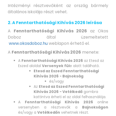
Intézményi résztvevőként az ország bármely
általános iskolája részt vehet.
2. A Fenntarthatósági Kihívás 2026 leírása
A
Fenntarthatósági Kihívás 2026
az Okos
Doboz által üzemeltetett
www.okosdoboz.hu
weblapon érhető el.
A
Fenntarthatósági Kihívás 2026
menete:
A
Fenntarthatósági Kihívás 2026
az Etesd az
Eszed aloldal
Versenyek fül
e alatt található.
Etesd az Eszed Fenntarthatósági
Kihívás 2026
- Bajnokság
és/vagy
Az
Etesd az Eszed Fenntarthatósági
Kihívás 2026
- Vetélkedő
gombra
kattintva érheti el az oldal felhasználója.
A
Fenntarthatósági Kihívás 2026
online
versenyben a résztvevők a
Bajnokságon
és/vagy a
Vetélkedőn
vehetnek részt.