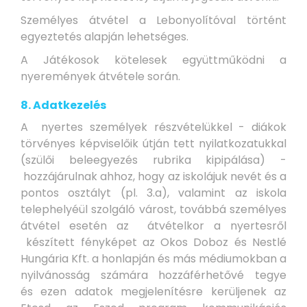
Személyes átvétel a Lebonyolítóval történt
egyeztetés alapján lehetséges.
A Játékosok kötelesek együttműködni a
nyeremények átvétele során.
8. Adatkezelés
A nyertes személyek részvételükkel - diákok
törvényes képviselőik útján tett nyilatkozatukkal
(szülői beleegyezés rubrika kipipálása) -
hozzájárulnak ahhoz, hogy az iskolájuk nevét és a
pontos osztályt (pl. 3.a), valamint az iskola
telephelyéül szolgáló várost, továbbá személyes
átvétel esetén az átvételkor a nyertesről
készített fényképet az Okos Doboz és Nestlé
Hungária Kft. a honlapján és más médiumokban a
nyilvánosság számára hozzáférhetővé tegye
és ezen adatok megjelenítésre kerüljenek az