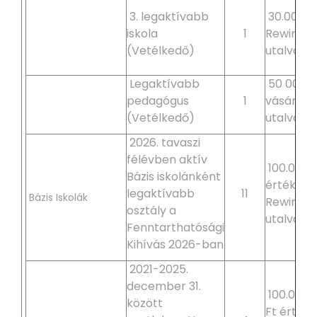
3. legaktívabb
30.000 F
iskola
1
Rewin/D
(Vetélkedő)
utalvány
Legaktívabb
50 000 é
pedagógus
1
vásárlási
(Vetélkedő)
utalvány
2026. tavaszi
félévben aktív
100.000 
Bázis iskolánként
értékű
legaktívabb
11
Bázis Iskolák
Rewin/D
osztály a
utalvány
Fenntarthatósági
Kihívás 2026-ban
2021-2025.
december 31.
100.000
között
Ft értékű