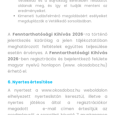
Vetélkedő és a Bajnokság keretében feladatot
oldanak meg, és így el tudják menteni az
eredményeiket.
Kimeneti tudásfelmérő megoldásáért esélyeiket
megduplázzák a Vetélkedő sorsolásában.
A
Fenntarthatósági Kihívás 2026
-ra történő
jelentkezés kizárólag a jelen tájékoztatóban
meghatározott feltételek együttes teljesülése
esetén érvényes. A
Fenntarthatósági Kihívás
2026
-ben regisztrációs és bejelentkező felülete
magyar nyelvű honlapon (www. okosdoboz.hu)
érhető el.
6. Nyertes értesítése
A nyertest a www.okosdoboz.hu weboldalon
elhelyezett nyerteslistán keresztül, illetve a
nyertes játékos által a regisztrációkor
megadott e-mail címen értesítjük az
eredményről, a sorsolást követő 7 munkanapon