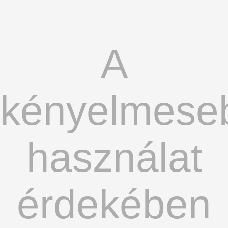
A
kényelmese
használat
érdekében