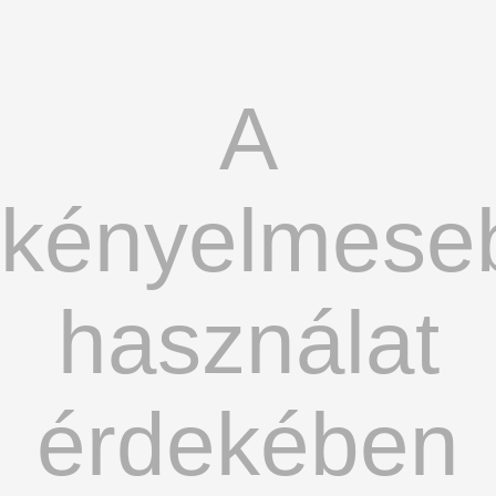
A
kényelmese
használat
érdekében