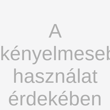
A
kényelmese
használat
érdekében