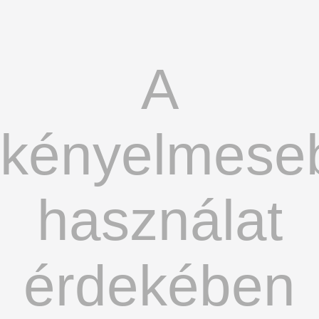
A
kényelmese
használat
érdekében