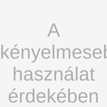
A
kényelmese
használat
érdekében