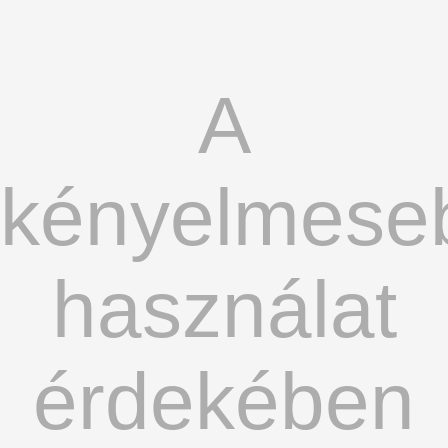
A
kényelmese
használat
érdekében