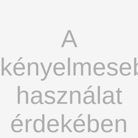
A
kényelmese
használat
érdekében