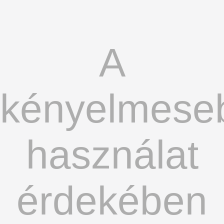
A
kényelmese
használat
érdekében