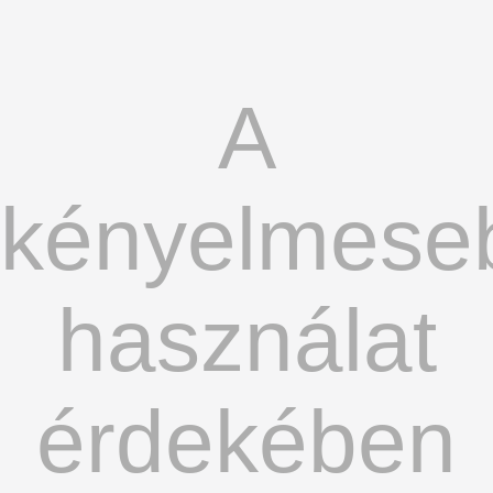
A
kényelmese
használat
érdekében