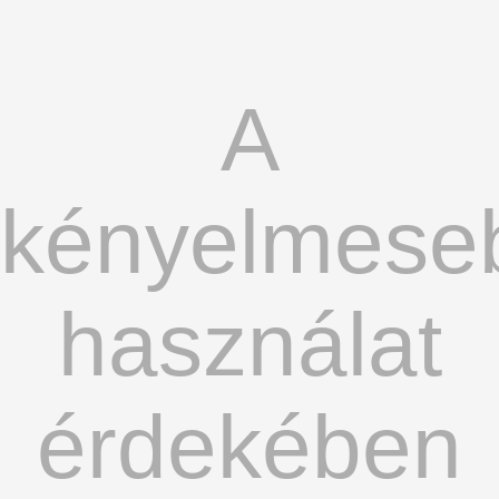
A
kényelmese
használat
érdekében