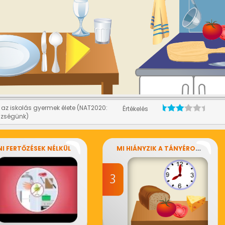
az iskolás gyermek élete (NAT2020:
Értékelés
szségünk)
MI HIÁNYZIK A TÁNYÉRODRÓL?
I FERTŐZÉSEK NÉLKÜL