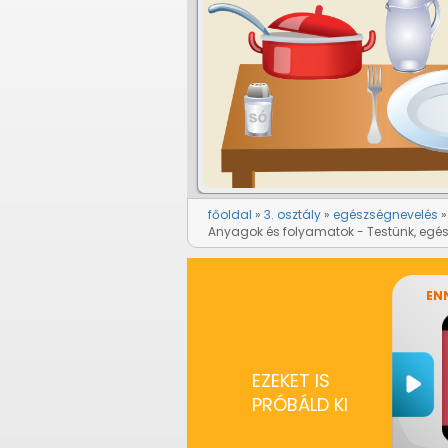
főoldal
3. osztály
egészségnevelés
Anyagok és folyamatok - Testünk, egé
ENN
EZEKET IS
PRÓBÁLD KI