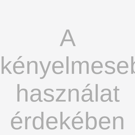
A
kényelmese
használat
érdekében