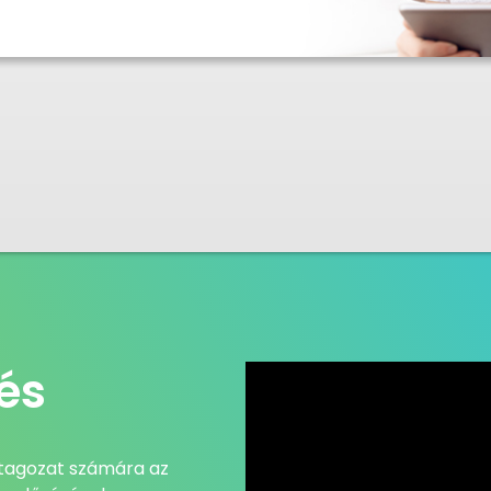
és
ő tagozat számára az