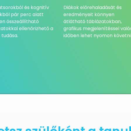
tsorokból és kognitív
Diákok előrehaladását és
kból pár perc alatt
eredményeit könnyen
en összeállítható
átlátható táblázatokban,
atokkal ellenőrizhető a
grafikus megjelenítéssel való
 tudása.
időben lehet nyomon követni