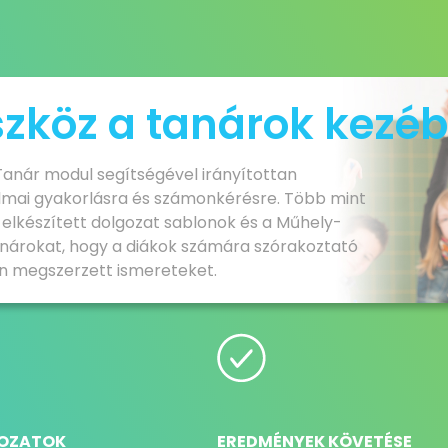
eszköz a tanárok kezé
 Tanár modul segítségével irányítottan
lmai gyakorlásra és számonkérésre. Több mint
re elkészített dolgozat sablonok és a Műhely-
 tanárokat, hogy a diákok számára szórakoztató
on megszerzett ismereteket.
OZATOK
EREDMÉNYEK KÖVETÉSE