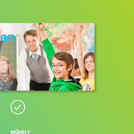
ben
MŰHELY