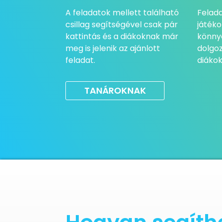
A feladatok mellett található
Felada
csillag segítségével csak pár
játéko
kattintás és a diákoknak már
könny
meg is jelenik az ajánlott
dolgoz
feladat.
diákok
TANÁROKNAK