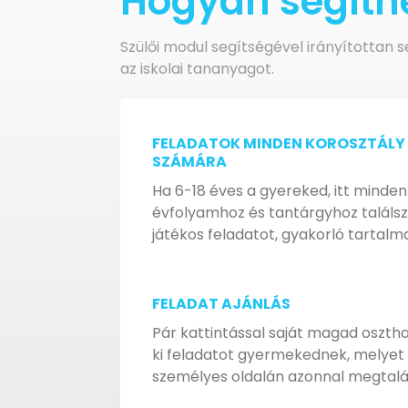
Hogyan segíthe
Szülői modul segítségével irányítottan
az iskolai tananyagot.
FELADATOK MINDEN KOROSZTÁLY
SZÁMÁRA
Ha 6-18 éves a gyereked, itt minden
évfolyamhoz és tantárgyhoz találsz
játékos feladatot, gyakorló tartalma
FELADAT AJÁNLÁS
Pár kattintással saját magad oszth
ki feladatot gyermekednek, melyet
személyes oldalán azonnal megtalál