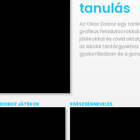
tanulás
Az Okos Doboz egy tankö
grafikus feladatsorokkal
játékokkal és rövid oktat
az iskolai tantárgyakhoz
gyakorlásában és a gond
 DOBOZ JÁTÉKOK
EGÉSZSÉGNEVELÉS