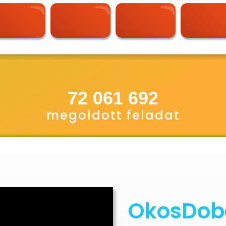
72 061 692
megoldott feladat
OkosDobo