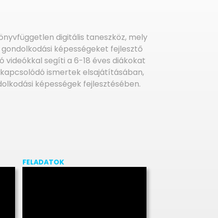
nyvfüggetlen digitális taneszköz, mely
, gondolkodási képességeket fejlesztő
ó videókkal segíti a 6-18 éves diákokat
 kapcsolódó ismertek elsajátításában,
olkodási képességek fejlesztésében.
FELADATOK