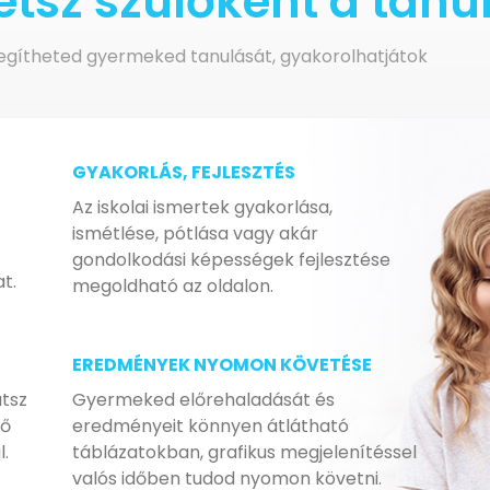
tsz szülőként a tan
 segítheted gyermeked tanulását, gyakorolhatjátok
GYAKORLÁS, FEJLESZTÉS
Az iskolai ismertek gyakorlása,
ismétlése, pótlása vagy akár
gondolkodási képességek fejlesztése
t.
megoldható az oldalon.
EREDMÉNYEK NYOMON KÖVETÉSE
atsz
Gyermeked előrehaladását és
 ő
eredményeit könnyen átlátható
.
táblázatokban, grafikus megjelenítéssel
valós időben tudod nyomon követni.