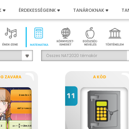
K
ÉRDEKESSÉGEINK
TANÁROKNAK
TA
ÉG ZAVARA
A KÓD