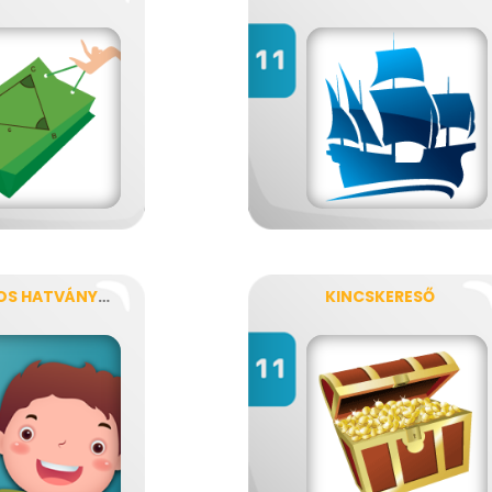
KACIFÁNTOS HATVÁNYOK
KINCSKERESŐ