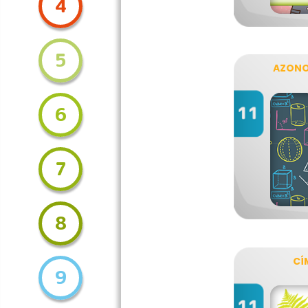
4
5
AZONO
6
7
8
CÍ
9