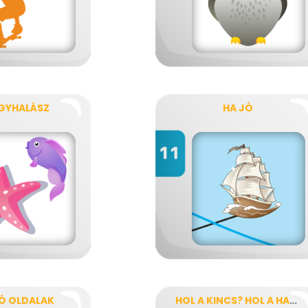
GYHALÁSZ
HA JÓ
Ó OLDALAK
HOL A KINCS? HOL A HAJÓ?