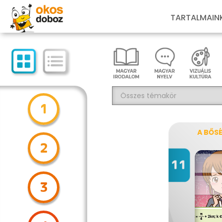
TARTALMAIN
1
A BŐS
2
3