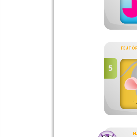
FEJTÖ
H