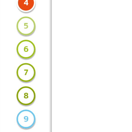
4
5
6
7
8
9