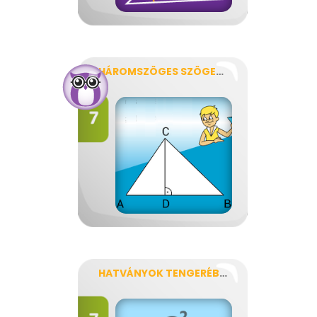
HÁROMSZÖGES SZÖGELŐ
HATVÁNYOK TENGERÉBEN