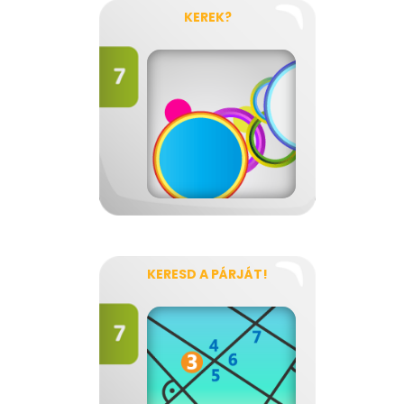
KEREK?
KERESD A PÁRJÁT!