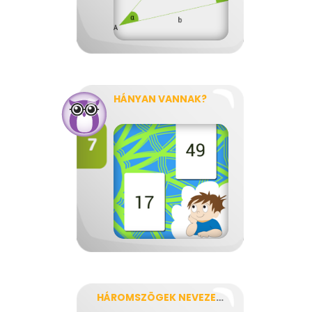
HÁNYAN VANNAK?
HÁROMSZÖGEK NEVEZETES PONTJAI, VONALAI