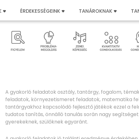
K
ÉRDEKESSÉGEINK
TANÁROKNAK
TA
A gyakorló feladatok osztály, tantárgy, fogalom, témak
feladatok, környezetismeret feladatok, matematika 
tantárgyakhoz kapcsolódó fejlesztő játékok ezzel a fe
tudatos tanítás, önnálló tanulás során nagy segítsége
gyerekeknek, szülőknek egyaránt.
A gyakorló feladatok jó találati eredménye érdekében