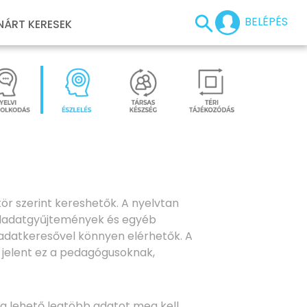
BELÉPÉS
NÁRT KERESEK
ör szerint kereshetők. A nyelvtan
feladatgyűjtemények és egyéb
ladatkeresővel könnyen elérhetők. A
t jelent ez a pedagógusoknak,
 a lehető legtöbb adatot meg kell